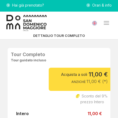
Hai già prenotato?
Orari & info
DETTAGLIO TOUR COMPLETO
Tour Completo
Tour guidato incluso
11,00 €
Acquista a soli
11,00 € (*)
ANZICHÈ
Sconto del 9%
prezzo Intero
Intero
11,00 €