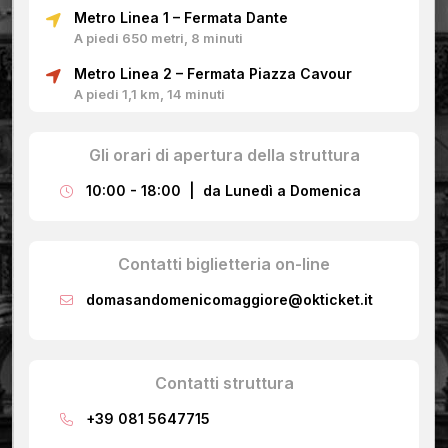
Metro Linea 1 – Fermata Dante
A piedi 650 metri, 8 minuti
Metro Linea 2 – Fermata Piazza Cavour
A piedi 1,1 km, 14 minuti
Gli orari di apertura della struttura
10:00 - 18:00 | da Lunedì a Domenica
Contatti biglietteria on-line
domasandomenicomaggiore@okticket.it
Contatti struttura
+39 081 5647715