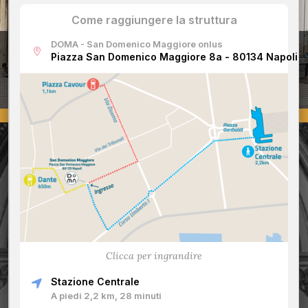
Come raggiungere la struttura
DOMA - San Domenico Maggiore onlus
Piazza San Domenico Maggiore 8a - 80134 Napoli
Clicca per ingrandire
Stazione Centrale
A piedi 2,2 km, 28 minuti