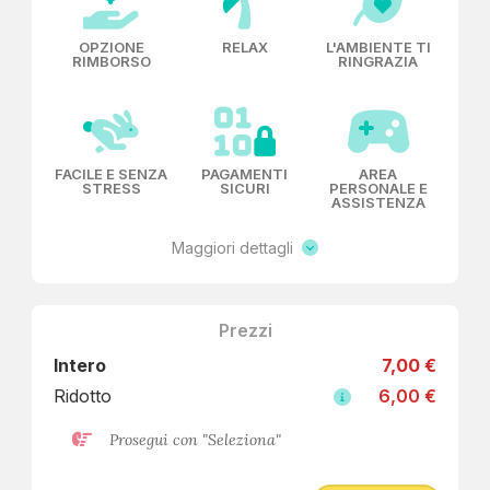
OPZIONE
RELAX
L'AMBIENTE TI
RIMBORSO
RINGRAZIA
FACILE E SENZA
PAGAMENTI
AREA
STRESS
SICURI
PERSONALE E
ASSISTENZA
Maggiori dettagli
Prezzi
Intero
7,00 €
Ridotto
6,00 €
Prosegui con "Seleziona"