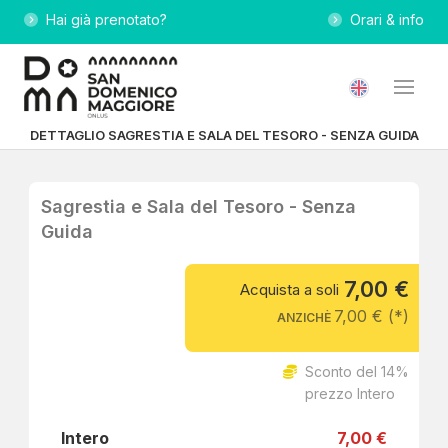
Hai già prenotato?
Orari & info
DETTAGLIO SAGRESTIA E SALA DEL TESORO - SENZA GUIDA
Sagrestia e Sala del Tesoro - Senza
Guida
7,00 €
Acquista a soli
7,00 € (*)
ANZICHÈ
Sconto del 14%
prezzo Intero
Intero
7,00 €